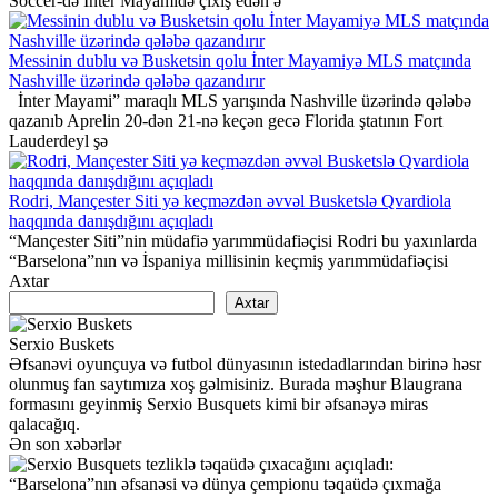
Soccer-də İnter Mayamidə çıxış edən ə
Messinin dublu və Busketsin qolu İnter Mayamiyə MLS matçında
Nashville üzərində qələbə qazandırır
İnter Mayami” maraqlı MLS yarışında Nashville üzərində qələbə
qazanıb Aprelin 20-dən 21-nə keçən gecə Florida ştatının Fort
Lauderdeyl şə
Rodri, Mançester Siti yə keçməzdən əvvəl Busketslə Qvardiola
haqqında danışdığını açıqladı
“Mançester Siti”nin müdafiə yarımmüdafiəçisi Rodri bu yaxınlarda
“Barselona”nın və İspaniya millisinin keçmiş yarımmüdafiəçisi
Axtar
Axtar
Serxio Buskets
Əfsanəvi oyunçuya və futbol dünyasının istedadlarından birinə həsr
olunmuş fan saytımıza xoş gəlmisiniz. Burada məşhur Blaugrana
formasını geyinmiş Serxio Busquets kimi bir əfsanəyə miras
qalacağıq.
Ən son xəbərlər