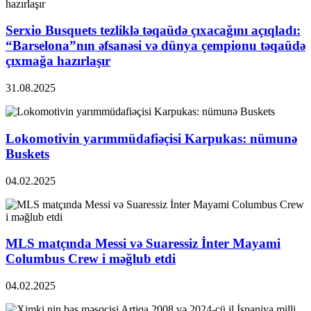
Serxio Busquets tezliklə təqaüdə çıxacağını açıqladı:
“Barselona”nın əfsanəsi və dünya çempionu təqaüdə
çıxmağa hazırlaşır
31.08.2025
Lokomotivin yarımmüdafiəçisi Karpukas: nümunə
Buskets
04.02.2025
MLS matçında Messi və Suaressiz İnter Mayami
Columbus Crew i məğlub etdi
04.02.2025