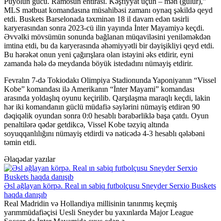
Puyolun gücü. Ramosun ehtirası. Kəşfiyyat üçün – mən (gülür),”
MLS mətbuat komandasına müsahibəsi zamanı oynaq şəkildə qeyd
etdi. Buskets Barselonada təxminən 18 il davam edən təsirli
karyerasından sonra 2023-cü ilin yayında İnter Mayamiyə keçdi.
Əvvəlki mövsümün sonunda bağlanan müqaviləsini yeniləməkdən
imtina etdi, bu da karyerasında əhəmiyyətli bir dəyişikliyi qeyd etdi.
Bu hərəkət onun yeni çağırışlara olan istəyini əks etdirir, eyni
zamanda hələ də meydanda böyük istedadını nümayiş etdirir.
Fevralın 7-də Tokiodakı Olimpiya Stadionunda Yaponiyanın “Vissel
Kobe” komandası ilə Amerikanın “İnter Mayami” komandası
arasında yoldaşlıq oyunu keçirilib. Qarşılaşma maraqlı keçdi, lakin
hər iki komandanın güclü müdafiə səylərini nümayiş etdirən 90
dəqiqəlik oyundan sonra 0:0 hesablı bərabərliklə başa çatdı. Oyun
penaltilərə qədər getdikcə, Vissel Kobe təzyiq altında
soyuqqanlılığını nümayiş etdirdi və nəticədə 4-3 hesablı qələbəni
təmin etdi.
Əlaqədar yazılar
Əsl ağlayan körpə. Real ın sabiq futbolçusu Sneyder Serxio Buskets
haqda danışıb
Real Madridin və Hollandiya millisinin tanınmış keçmiş
yarımmüdafiəçisi Uesli Sneyder bu yaxınlarda Major League