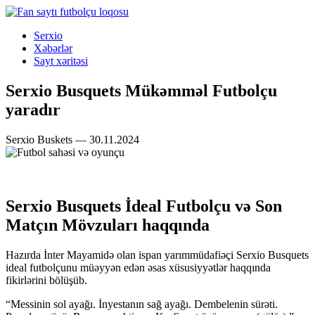
Serxio
Xəbərlər
Sayt xəritəsi
Serxio Busquets Mükəmməl Futbolçu
yaradır
Serxio Buskets — 30.11.2024
Serxio Busquets İdeal Futbolçu və Son
Matçın Mövzuları haqqında
Hazırda İnter Mayamidə olan ispan yarımmüdafiəçi Serxio Busquets
ideal futbolçunu müəyyən edən əsas xüsusiyyətlər haqqında
fikirlərini bölüşüb.
“Messinin sol ayağı. İnyestanın sağ ayağı. Dembelenin sürəti.